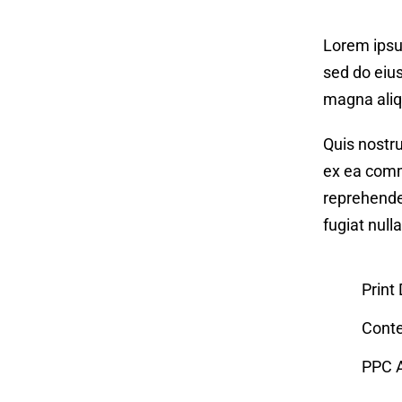
Lorem ipsum
sed do eius
magna aliq
Quis nostru
ex ea comm
reprehender
fugiat nulla
Print
Conte
PPC A